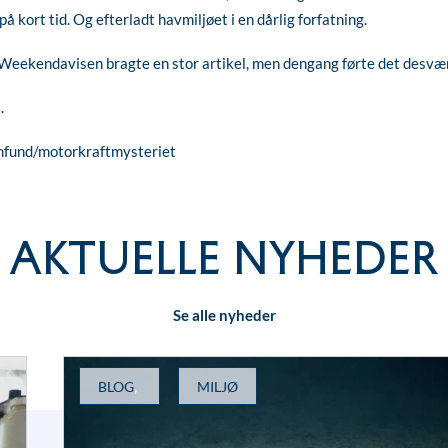
å kort tid. Og efterladt havmiljøet i en dårlig forfatning.
 Weekendavisen bragte en stor artikel, men dengang førte det desværr
.
fund/motorkraftmysteriet
AKTUELLE NYHEDER
Se alle nyheder
,
BLOG
MILJØ