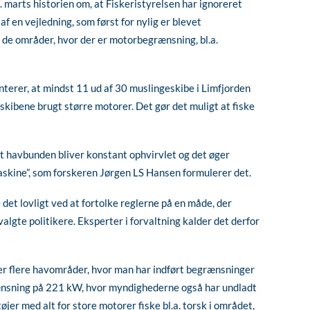
 marts historien om, at Fiskeristyrelsen har ignoreret
af en vejledning, som først for nylig er blevet
i de områder, hvor der er motorbegrænsning, bl.a.
nterer, at mindst 11 ud af 30 muslingeskibe i Limfjorden
r skibene brugt større motorer. Det gør det muligt at fiske
at havbunden bliver konstant ophvirvlet og det øger
maskine”, som forskeren Jørgen LS Hansen formulerer det.
 det lovligt ved at fortolke reglerne på en måde, der
lgte politikere. Eksperter i forvaltning kalder det derfor
er flere havområder, hvor man har indført begrænsninger
rænsning på 221 kW, hvor myndighederne også har undladt
er med alt for store motorer fiske bl.a. torsk i området,