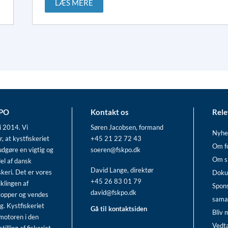
LÆS MERE
-PO
Kontakt os
Rele
i 2014. Vi
Søren Jacobsen, formand
Nyhe
r, at kystfiskeriet
+45 21 22 72 43
Om f
udgøre en vigtig og
soeren@fskpo.dk
Om s
el af dansk
David Lange, direktør
skeri. Det er vores
Doku
+45 26 83 01 79
iklingen af
Spon
david@fskpo.dk
topper og vendes
sama
g. Kystfiskeriet
Gå til kontaktsiden
Bliv
motoren i den
Vedt