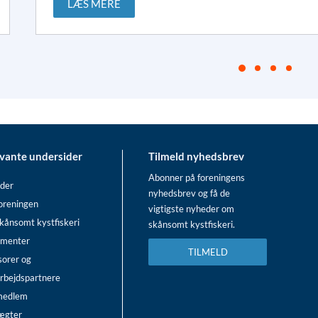
LÆS MERE
vante undersider
Tilmeld nyhedsbrev
Abonner på foreningens
der
nyhedsbrev og få de
oreningen
vigtigste nyheder om
kånsomt kystfiskeri
skånsomt kystfiskeri.
menter
TILMELD
sorer og
rbejdspartnere
 medlem
ægter