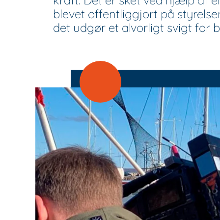
kraft. Det er sket ved hjælp af e
blevet offentliggjort på styrel
det udgør et alvorligt svigt for b