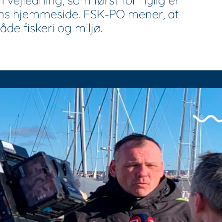
n vejledning, som først for nylig er
sens hjemmeside. FSK-PO mener, at
åde fiskeri og miljø.