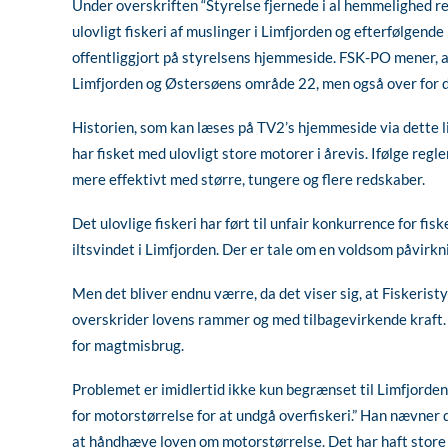
Under overskriften “Styrelse fjernede i al hemmelighed re
ulovligt fiskeri af muslinger i Limfjorden og efterfølgende 
offentliggjort på styrelsens hjemmeside. FSK-PO mener, at 
Limfjorden og Østersøens område 22, men også over for de
Historien, som kan læses på TV2’s hjemmeside via dette li
har fisket med ulovligt store motorer i årevis. Ifølge regl
mere effektivt med større, tungere og flere redskaber.
Det ulovlige fiskeri har ført til unfair konkurrence for 
iltsvindet i Limfjorden. Der er tale om en voldsom påvirk
Men det bliver endnu værre, da det viser sig, at Fiskeristy
overskrider lovens rammer og med tilbagevirkende kraft. D
for magtmisbrug.
Problemet er imidlertid ikke kun begrænset til Limfjorde
for motorstørrelse for at undgå overfiskeri.” Han nævne
at håndhæve loven om motorstørrelse. Det har haft store ko