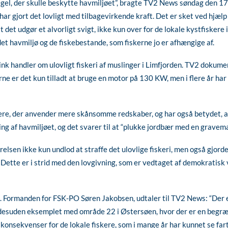
gel, der skulle beskytte havmiljøet”, bragte TV2 News søndag den 17.
har gjort det lovligt med tilbagevirkende kraft. Det er sket ved hjælp 
det udgør et alvorligt svigt, ikke kun over for de lokale kystfiskere 
t havmiljø og de fiskebestande, som fiskerne jo er afhængige af.
nk handler om ulovligt fiskeri af muslinger i Limfjorden. TV2 dokume
erne er det kun tilladt at bruge en motor på 130 KW, men i flere år ha
fiskere, der anvender mere skånsomme redskaber, og har også betydet, 
ning af havmiljøet, og det svarer til at “plukke jordbær med en grave
relsen ikke kun undlod at straffe det ulovlige fiskeri, men også gjorde
ette er i strid med den lovgivning, som er vedtaget af demokratisk va
n. Formanden for FSK-PO Søren Jakobsen, udtaler til TV2 News: “Der 
r desuden eksemplet med område 22 i Østersøen, hvor der er en beg
nsekvenser for de lokale fiskere, som i mange år har kunnet se fartøj