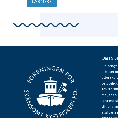
LÆS MERE
Om FSK
Grundlagt 
arbejder fo
atter skal 
betydelig d
erhvervsfi
mål, at afv
havnene s
til fremgan
skal være 