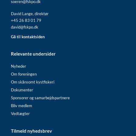
soeren@fskpo.dk
David Lange, direktør
+45 26 83 01 79
david@fskpo.dk
Gå til kontaktsiden
Relevante undersider
Nyheder
Om foreningen
Om skånsomt kystfiskeri
Dokumenter
Sponsorer og samarbejdspartnere
Bliv medlem
Vedtægter
Tilmeld nyhedsbrev