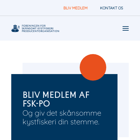
BLIV MEDLEM
KONTAKT OS
Nyheder
Foreningen arbejder for
Om
Bliv medlem af
FSK-PO
Og giv det skånsomme
kystfiskeri din stemme.