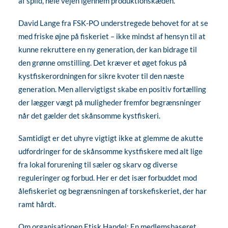
af spild, hele vejen igennem produktionskæden.
David Lange fra FSK-PO understregede behovet for at se
med friske øjne på fiskeriet – ikke mindst af hensyn til at
kunne rekruttere en ny generation, der kan bidrage til
den grønne omstilling. Det kræver et øget fokus på
kystfiskerordningen for sikre kvoter til den næste
generation. Men allervigtigst skabe en positiv fortælling
der lægger vægt på muligheder fremfor begrænsninger
når det gælder det skånsomme kystfiskeri.
Samtidigt er det uhyre vigtigt ikke at glemme de akutte
udfordringer for de skånsomme kystfiskere med alt lige
fra lokal forurening til sæler og skarv og diverse
reguleringer og forbud. Her er det især forbuddet mod
ålefiskeriet og begrænsningen af torskefiskeriet, der har
ramt hårdt.
Om organisationen Etisk Handel: En medlemsbaseret,