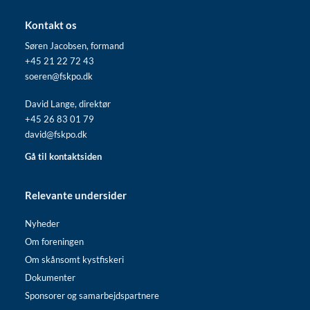
Kontakt os
Søren Jacobsen, formand
+45 21 22 72 43
soeren@fskpo.dk
David Lange, direktør
+45 26 83 01 79
david@fskpo.dk
Gå til kontaktsiden
Relevante undersider
Nyheder
Om foreningen
Om skånsomt kystfiskeri
Dokumenter
Sponsorer og samarbejdspartnere