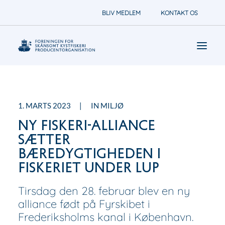
BLIV MEDLEM
KONTAKT OS
Nyheder
1. MARTS 2023
|
IN
MILJØ
Foreningen arbejder for
NY FISKERI-ALLIANCE
Om
SÆTTER
BÆREDYGTIGHEDEN I
FISKERIET UNDER LUP
Tirsdag den 28. februar blev en ny
alliance født på Fyrskibet i
Frederiksholms kanal i København.