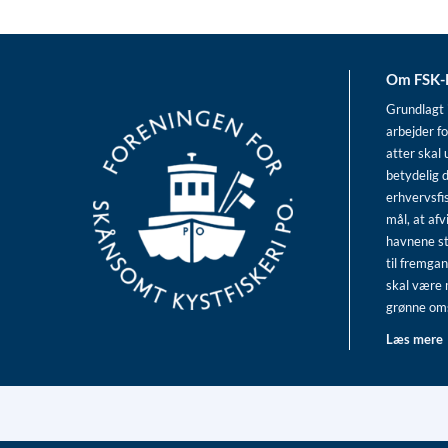
Om FSK
Grundlagt 
arbejder fo
atter skal 
betydelig d
erhvervsfi
mål, at afv
havnene s
til fremgan
skal være 
grønne omst
Læs mere