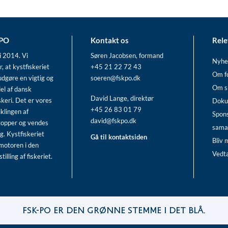
-PO
Kontakt os
Rele
i 2014. Vi
Søren Jacobsen, formand
Nyhe
r, at kystfiskeriet
+45 21 22 72 43
Om f
udgøre en vigtig og
soeren@fskpo.dk
Om s
el af dansk
David Lange, direktør
skeri. Det er vores
Doku
+45 26 83 01 79
iklingen af
Spon
david@fskpo.dk
topper og vendes
sama
g. Kystfiskeriet
Gå til kontaktsiden
Bliv
motoren i den
Vedt
illing af fiskeriet.
FSK-PO er den grønne stemme i det blå.