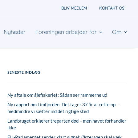
BLIV MEDLEM
KONTAKT OS
Nyheder
Foreningen arbejder for
Om
SENESTE INDLÆG
Ny aftale om ålefiskeriet: Sådan ser rammerne ud
Ny rapport om Limfjorden: Det tager 37 år at rette op –
medmindre vi sætter ind det rigtige sted
Landbruget erklærer treparten død – men havet forhandler
ikke
EU-Parlamentet sender klart signal: Østersøen skal væk