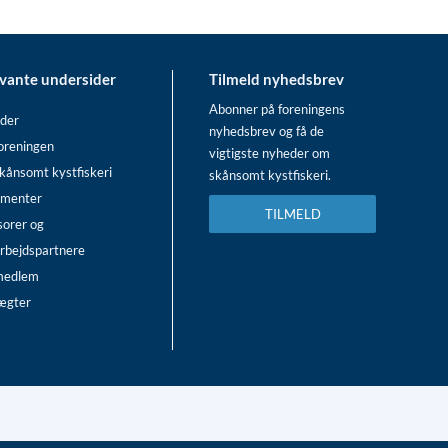
vante undersider
Tilmeld nyhedsbrev
Abonner på foreningens
der
nyhedsbrev og få de
oreningen
vigtigste nyheder om
kånsomt kystfiskeri
skånsomt kystfiskeri.
menter
TILMELD
sorer og
rbejdspartnere
 medlem
ægter