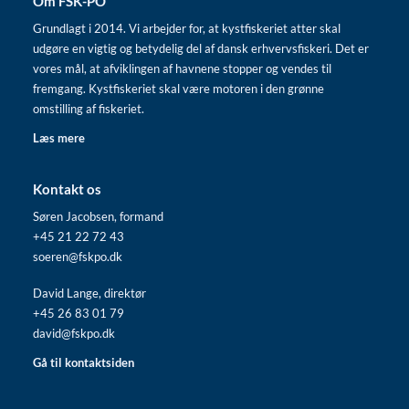
Om FSK-PO
Grundlagt i 2014. Vi arbejder for, at kystfiskeriet atter skal
udgøre en vigtig og betydelig del af dansk erhvervsfiskeri. Det er
vores mål, at afviklingen af havnene stopper og vendes til
fremgang. Kystfiskeriet skal være motoren i den grønne
omstilling af fiskeriet.
Læs mere
Kontakt os
Søren Jacobsen, formand
+45 21 22 72 43
soeren@fskpo.dk
David Lange, direktør
+45 26 83 01 79
david@fskpo.dk
Gå til kontaktsiden