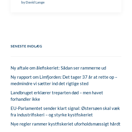
by David Lange
SENESTE INDLÆG
Ny aftale om ålefiskeriet: Sådan ser rammerne ud
Ny rapport om Limfjorden: Det tager 37 år at rette op –
medmindre vi sætter ind det rigtige sted
Landbruget erklærer treparten død – men havet
forhandler ikke
EU-Parlamentet sender klart signal: Østersøen skal væk
fra industrifiskeri – og styrke kystfiskeriet
Nye regler rammer kystfiskeriet uforholdsmæssigt hårdt