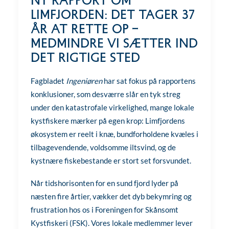
Ny rapport om
Limfjorden: Det tager 37
år at rette op –
medmindre vi sætter ind
det rigtige sted
Fagbladet
Ingeniøren
har sat fokus på rapportens
konklusioner, som desværre slår en tyk streg
under den katastrofale virkelighed, mange lokale
kystfiskere mærker på egen krop: Limfjordens
økosystem er reelt i knæ, bundforholdene kvæles i
tilbagevendende, voldsomme iltsvind, og de
kystnære fiskebestande er stort set forsvundet.
Når tidshorisonten for en sund fjord lyder på
næsten fire årtier, vækker det dyb bekymring og
frustration hos os i Foreningen for Skånsomt
Kystfiskeri (FSK). Vores lokale medlemmer lever