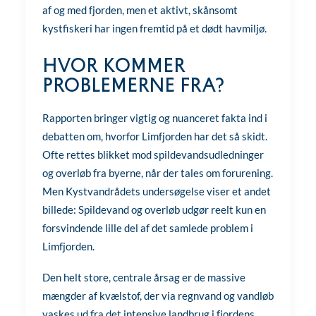
af og med fjorden, men et aktivt, skånsomt
kystfiskeri har ingen fremtid på et dødt havmiljø.
Hvor kommer
problemerne fra?
Rapporten bringer vigtig og nuanceret fakta ind i
debatten om, hvorfor Limfjorden har det så skidt.
Ofte rettes blikket mod spildevandsudledninger
og overløb fra byerne, når der tales om forurening.
Men Kystvandrådets undersøgelse viser et andet
billede: Spildevand og overløb udgør reelt kun en
forsvindende lille del af det samlede problem i
Limfjorden.
Den helt store, centrale årsag er de massive
mængder af kvælstof, der via regnvand og vandløb
vaskes ud fra det intensive landbrug i fjordens