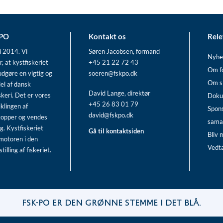
-PO
Kontakt os
Rele
i 2014. Vi
Søren Jacobsen, formand
Nyhe
r, at kystfiskeriet
+45 21 22 72 43
Om f
udgøre en vigtig og
soeren@fskpo.dk
Om s
el af dansk
David Lange, direktør
skeri. Det er vores
Doku
+45 26 83 01 79
iklingen af
Spon
david@fskpo.dk
topper og vendes
sama
g. Kystfiskeriet
Gå til kontaktsiden
Bliv
motoren i den
Vedt
illing af fiskeriet.
FSK-PO er den grønne stemme i det blå.