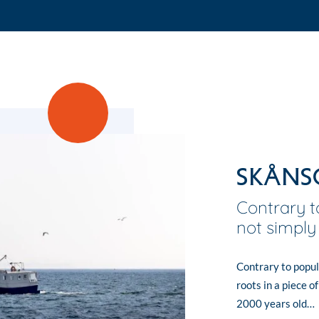
Skånso
Contrary t
not simply
Contrary to popul
roots in a piece o
2000 years old…