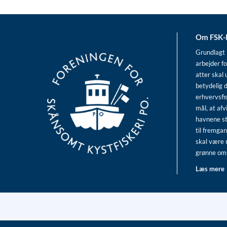
Om FSK
Grundlagt 
arbejder fo
atter skal 
betydelig d
erhvervsfi
mål, at afv
havnene s
til fremgan
skal være 
grønne omst
Læs mere