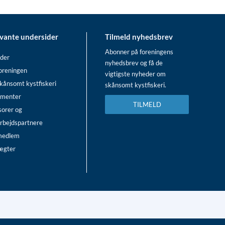
vante undersider
Tilmeld nyhedsbrev
Abonner på foreningens
der
nyhedsbrev og få de
oreningen
vigtigste nyheder om
kånsomt kystfiskeri
skånsomt kystfiskeri.
menter
TILMELD
sorer og
rbejdspartnere
 medlem
ægter